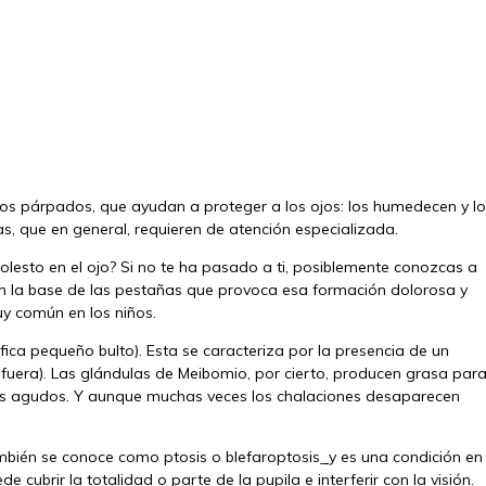
 los párpados, que ayudan a proteger a los ojos: los humedecen y l
s, que en general, requieren de atención especializada.
olesto en el ojo? Si no te ha pasado a ti, posiblemente conozcas a
 en la base de las pestañas que provoca esa formación dolorosa y
uy común en los niños.
fica pequeño bulto). Esta se caracteriza por la presencia de un
 fuera). Las glándulas de Meibomio, por cierto, producen grasa par
signos agudos. Y aunque muchas veces los chalaciones desaparecen
mbién se conoce como ptosis o blefaroptosis
y es una condición en
ubrir la totalidad o parte de la pupila e interferir con la visión.