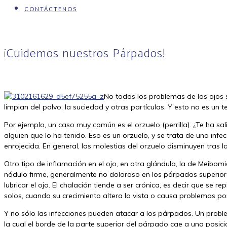
CONTÁCTENOS
¡Cuidemos nuestros Párpados!
No todos los problemas de los ojos s
limpian del polvo, la suciedad y otras partículas. Y esto no es u
Por ejemplo, un caso muy común es el orzuelo (perrilla). ¿Te ha s
alguien que lo ha tenido. Eso es un orzuelo, y se trata de una in
enrojecida. En general, las molestias del orzuelo disminuyen tras
Otro tipo de inflamación en el ojo, en otra glándula, la de Meibom
nódulo firme, generalmente no doloroso en los párpados superiores
lubricar el ojo. El chalación tiende a ser crónica, es decir que s
solos, cuando su crecimiento altera la vista o causa problemas po
Y no sólo las infecciones pueden atacar a los párpados. Un prob
la cual el borde de la parte superior del párpado cae a una posició