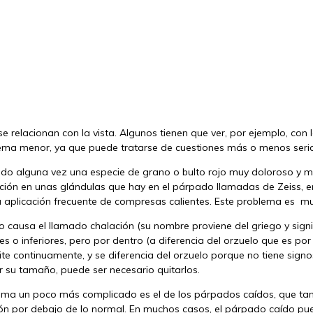
e relacionan con la vista. Algunos tienen que ver, por ejemplo, con
n tema menor, ya que puede tratarse de cuestiones más o menos seria
alido alguna vez una especie de grano o bulto rojo muy doloroso y m
fección en unas glándulas que hay en el párpado llamadas de Zeiss,
 la aplicación frecuente de compresas calientes. Este problema es m
io causa el llamado chalación (su nombre proviene del griego y signi
 o inferiores, pero por dentro (a diferencia del orzuelo que es por
e repite continuamente, y se diferencia del orzuelo porque no tiene 
r su tamaño, puede ser necesario quitarlos.
lema un poco más complicado es el de los párpados caídos, que ta
n por debajo de lo normal. En muchos casos, el párpado caído puede c