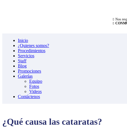
Nos resp
CONMU
Inicio
¿Quienes somos?
Procedimientos
Servicios
Staff
Blog
Promociones
Galerías
Equipo
Fotos
Videos
Contáctenos
¿Qué causa las cataratas?