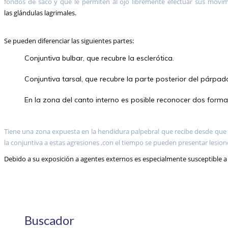
fondos de saco y que le permiten al ojo libremente efectuar sus movi
las glándulas lagrimales.
Se pueden diferenciar las siguientes partes:
Conjuntiva bulbar, que recubre la esclerótica.
Conjuntiva tarsal, que recubre la parte posterior del párpad
En la zona del canto interno es posible reconocer dos formaci
Tiene una zona expuesta en la hendidura palpebral que recibe desde que
la conjuntiva a estas agresiones ,con el tiempo se pueden presentar lesione
Debido a su exposición a agentes externos es especialmente susceptible a tr
Buscador