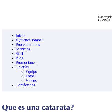
Nos respald
CONMUTA
Inicio
¿Quienes somos?
Procedimientos
Servicios
Staff
Blog
Promociones
Galerías
Equipo
Fotos
Videos
Contáctenos
Que es una catarata?