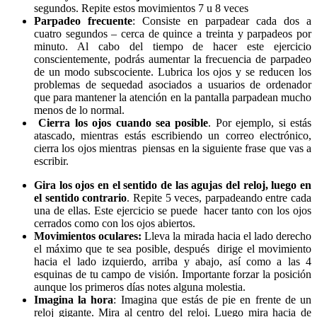
segundos. Repite estos movimientos 7 u 8 veces
Parpadeo frecuente
: Consiste en parpadear cada dos a
cuatro segundos – cerca de quince a treinta y parpadeos por
minuto. Al cabo del tiempo de hacer este ejercicio
conscientemente, podrás aumentar la frecuencia de parpadeo
de un modo subscociente. Lubrica los ojos y se reducen los
problemas de sequedad asociados a usuarios de ordenador
que para mantener la atención en la pantalla parpadean mucho
menos de lo normal.
Cierra los ojos cuando sea posible
. Por ejemplo, si estás
atascado, mientras estás escribiendo un correo electrónico,
cierra los ojos mientras piensas en la siguiente frase que vas a
escribir.
Gira los ojos en el sentido de las agujas del reloj, luego en
el sentido contrario
. Repite 5 veces, parpadeando entre cada
una de ellas. Este ejercicio se puede hacer tanto con los ojos
cerrados como con los ojos abiertos.
Movimientos oculares:
Lleva la mirada hacia el lado derecho
el máximo que te sea posible, después dirige el movimiento
hacia el lado izquierdo, arriba y abajo, así como a las 4
esquinas de tu campo de visión. Importante forzar la posición
aunque los primeros días notes alguna molestia.
Imagina la hora
: Imagina que estás de pie en frente de un
reloj gigante. Mira al centro del reloj. Luego mira hacia de