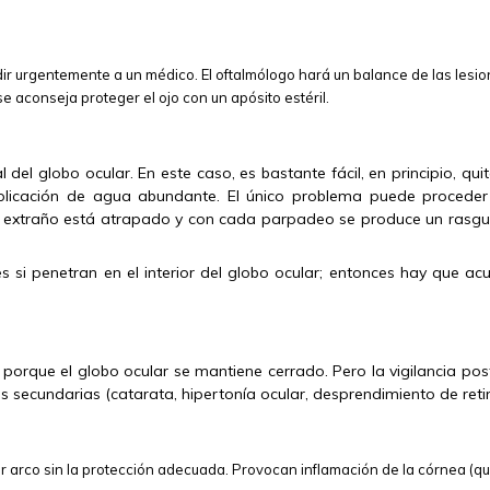
r urgentemente a un médico. El oftalmólogo hará un balance de las lesio
e aconseja proteger el ojo con un apósito estéril.
del globo ocular. En este caso, es bastante fácil, en principio, qui
licación de agua abundante. El único problema puede procede
po extraño está atrapado y con cada parpadeo se produce un rasgu
si penetran en el interior del globo ocular; entonces hay que acu
orque el globo ocular se mantiene cerrado. Pero la vigilancia post
secundarias (catarata, hipertonía ocular, desprendimiento de retin
or arco sin la protección adecuada. Provocan inflamación de la córnea (qu