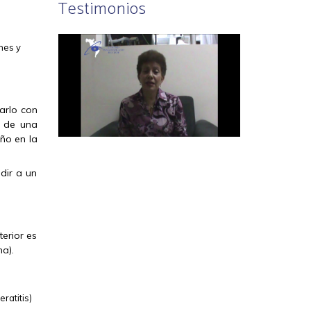
Testimonios
nes y
tarlo con
r de una
ño en la
dir a un
erior es
a).
eratitis)