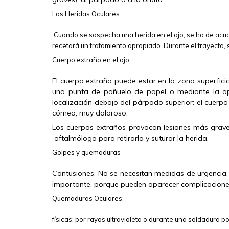
Las Heridas Oculares
Cuando se sospecha una herida en el ojo, se ha de acudi
recetará un tratamiento apropiado. Durante el trayecto, s
Cuerpo extraño en el ojo
El cuerpo extraño puede estar en la zona superficial 
una punta de pañuelo de papel o mediante la ap
localización debajo del párpado superior: el cuer
córnea, muy doloroso.
Los cuerpos extraños provocan lesiones más graves 
oftalmólogo para retirarlo y suturar la herida.
Golpes y quemaduras
Contusiones. No se necesitan medidas de urgencia, p
importante, porque pueden aparecer complicaciones 
Quemaduras Oculares:
físicas: por rayos ultravioleta o durante una soldadura p