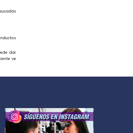
causadas
onductos
uede dar
iente ve