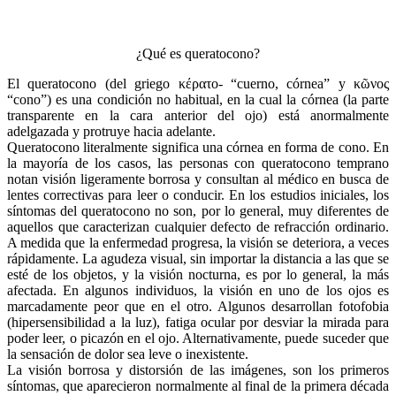
¿Qué es queratocono?
El queratocono (del griego κέρατο- “cuerno, córnea” y κῶνος
“cono”) es una condición no habitual, en la cual la córnea (la parte
transparente en la cara anterior del ojo) está anormalmente
adelgazada y protruye hacia adelante.
Queratocono literalmente significa una córnea en forma de cono. En
la mayoría de los casos, las personas con queratocono temprano
notan visión ligeramente borrosa y consultan al médico en busca de
lentes correctivas para leer o conducir. En los estudios iniciales, los
síntomas del queratocono no son, por lo general, muy diferentes de
aquellos que caracterizan cualquier defecto de refracción ordinario.
A medida que la enfermedad progresa, la visión se deteriora, a veces
rápidamente. La agudeza visual, sin importar la distancia a las que se
esté de los objetos, y la visión nocturna, es por lo general, la más
afectada. En algunos individuos, la visión en uno de los ojos es
marcadamente peor que en el otro. Algunos desarrollan fotofobia
(hipersensibilidad a la luz), fatiga ocular por desviar la mirada para
poder leer, o picazón en el ojo. Alternativamente, puede suceder que
la sensación de dolor sea leve o inexistente.
La visión borrosa y distorsión de las imágenes, son los primeros
síntomas, que aparecieron normalmente al final de la primera década