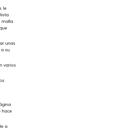
, le
lista
a malla
 que
tar unas
 a su
n varios
los
página
e hace
le a