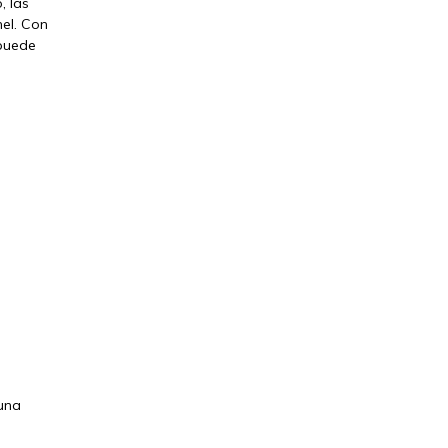
, las
nel. Con
 puede
 una