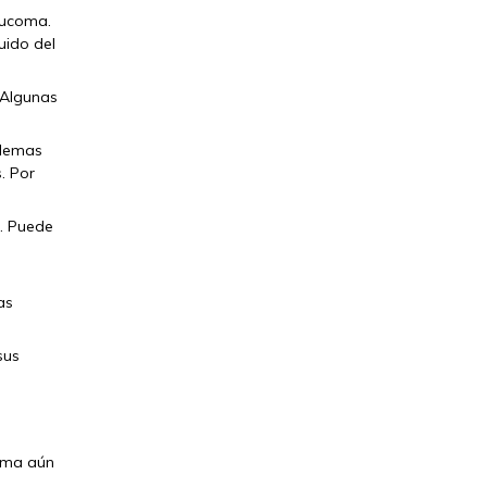
aucoma.
uido del
 Algunas
blemas
. Por
a. Puede
as
sus
oma aún