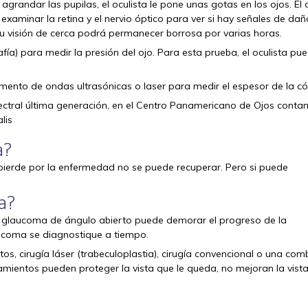
agrandar las pupilas, el oculista le pone unas gotas en los ojos. El 
examinar la retina y el nervio óptico para ver si hay señales de dañ
u visión de cerca podrá permanecer borrosa por varias horas.
afía) para medir la presión del ojo. Para esta prueba, el oculista pu
rumento de ondas ultrasónicas o laser para medir el espesor de la có
ctral última generación, en el Centro Panamericano de Ojos cont
lis
a?
 pierde por la enfermedad no se puede recuperar. Pero si puede
a?
el glaucoma de ángulo abierto puede demorar el progreso de la
ucoma se diagnostique a tiempo.
s, cirugía láser (trabeculoplastia), cirugía convencional o una com
mientos pueden proteger la vista que le queda, no mejoran la vist