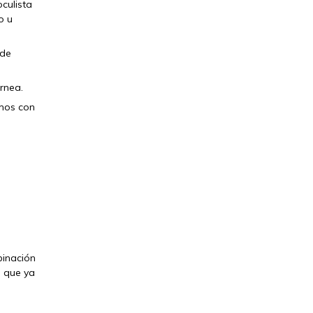
oculista
o u
ede
rnea.
amos con
binación
a que ya