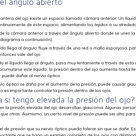
el ángulo abierto
lantera del ojo existe un espacio llamado cámara anterior. Un líquid
ontinuamente de este espacio, alimentando los tejidos a su alrededo
e de la cámara anterior a través del ángulo abierto donde se unen l
el diagrama a continuación).
ido llega al ángulo fluye a través de una red o malla esponjosa, pa
entonces sale del ojo.
o el líquido llega al ángulo, pasa muy lentamente a través de esta
acumularse este líquido, la presión dentro del ojo aumenta hasta ll
e puede dañar al nervio óptico.
vio óptico se daña por el aumento de la presión, puede causar gl
o es importante controlar la presión dentro de los ojos.
si tengo elevada la presión del ojo?
en la presión elevada del ojo desarrollan glaucoma. Algunas perso
 que otras. Asimismo, un cierto nivel de presión puede ser alta par
l de presión que su nervio óptico pueda tolerar sin que se dañe. Est
portante que se haga un examen completo de los ojos con dilatació