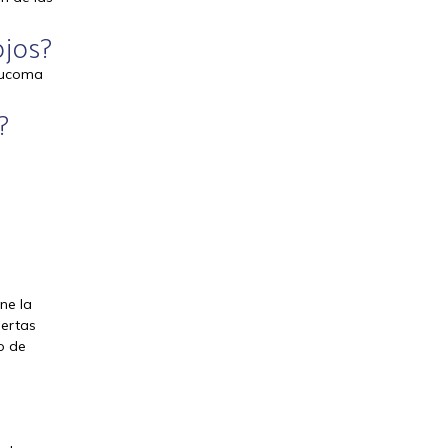
ojos?
laucoma
?
ne la
iertas
o de