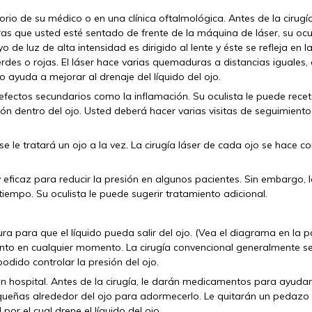
torio de su médico o en una clínica oftalmológica. Antes de la cirugía
as que usted esté sentado de frente de la máquina de láser, su ocu
 de luz de alta intensidad es dirigido al lente y éste se refleja en l
erdes o rojas. El láser hace varias quemaduras a distancias iguales,
o ayuda a mejorar al drenaje del líquido del ojo.
 efectos secundarios como la inflamación. Su oculista le puede rece
ión dentro del ojo. Usted deberá hacer varias visitas de seguimiento
e le tratará un ojo a la vez. La cirugía láser de cada ojo se hace co
 eficaz para reducir la presión en algunos pacientes. Sin embargo, 
iempo. Su oculista le puede sugerir tratamiento adicional.
ra para que el líquido pueda salir del ojo. (Vea el diagrama en la 
miento en cualquier momento. La cirugía convencional generalmente s
odido controlar la presión del ojo.
un hospital. Antes de la cirugía, le darán medicamentos para ayudar
pequeñas alrededor del ojo para adormecerlo. Le quitarán un pedazo
or el cual drene el líquido del ojo.