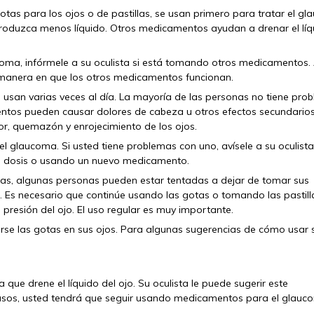
s para los ojos o de pastillas, se usan primero para tratar el gl
oduzca menos líquido. Otros medicamentos ayudan a drenar el líq
coma, infórmele a su oculista si está tomando otros medicamentos.
la manera en que los otros medicamentos funcionan.
san varias veces al día. La mayoría de las personas no tiene pro
ntos pueden causar dolores de cabeza u otros efectos secundarios
or, quemazón y enrojecimiento de los ojos.
 glaucoma. Si usted tiene problemas con uno, avísele a su oculist
la dosis o usando un nuevo medicamento.
as, algunas personas pueden estar tentadas a dejar de tomar sus
 Es necesario que continúe usando las gotas o tomando las pastill
 presión del ojo. El uso regular es muy importante.
arse las gotas en sus ojos. Para algunas sugerencias de cómo usar 
a que drene el líquido del ojo. Su oculista le puede sugerir este
asos, usted tendrá que seguir usando medicamentos para el glauc