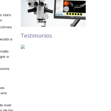
o claro
r.
a córnea
Testimonios
recida a
 malla
egar a
aucoma
nas
a una
e nivel
n de las