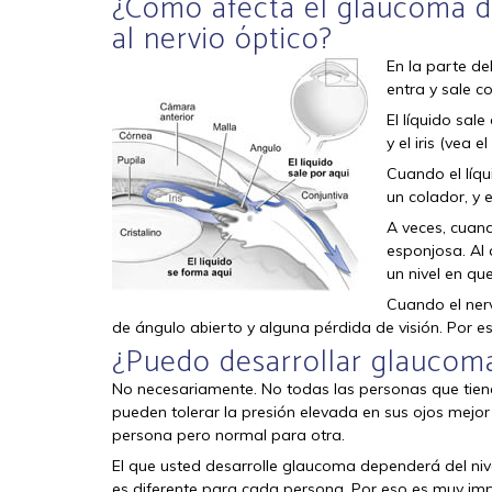
¿Cómo afecta el glaucoma d
al nervio óptico?
En la parte de
entra y sale c
El líquido sal
y el iris (vea 
Cuando el líqu
un colador, y 
A veces, cuand
esponjosa. Al 
un nivel en qu
Cuando el ner
de ángulo abierto y alguna pérdida de visión. Por es
¿Puedo desarrollar glaucoma 
No necesariamente. No todas las personas que tien
pueden tolerar la presión elevada en sus ojos mejor
persona pero normal para otra.
El que usted desarrolle glaucoma dependerá del nive
es diferente para cada persona. Por eso es muy im