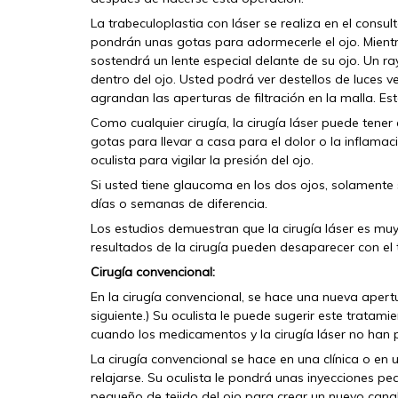
La trabeculoplastia con láser se realiza en el consul
pondrán unas gotas para adormecerle el ojo. Mientr
sostendrá un lente especial delante de su ojo. Un rayo
dentro del ojo. Usted podrá ver destellos de luces v
agrandan las aperturas de filtración en la malla. Est
Como cualquier cirugía, la cirugía láser puede tener
gotas para llevar a casa para el dolor o la inflamac
oculista para vigilar la presión del ojo.
Si usted tiene glaucoma en los dos ojos, solamente s
días o semanas de diferencia.
Los estudios demuestran que la cirugía láser es muy
resultados de la cirugía pueden desaparecer con el t
Cirugía convencional:
En la cirugía convencional, se hace una nueva apertu
siguiente.) Su oculista le puede sugerir este trata
cuando los medicamentos y la cirugía láser no han p
La cirugía convencional se hace en una clínica o en 
relajarse. Su oculista le pondrá unas inyecciones 
pequeño de tejido del ojo para crear un nuevo canal p