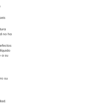
a
seis
tura
ed no ha
 efectos
líquido
e a su
ro su
dad.